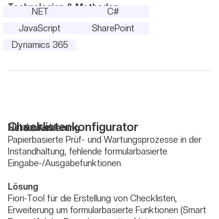
Technologien & Methoden
.NET
C#
JavaScript
SharePoint
Dynamics 365
Checklistenkonfigurator
Netzbetrieb
Herausforderung
Papierbasierte Prüf- und Wartungsprozesse in der
Instandhaltung, fehlende formularbasierte
Eingabe-/Ausgabefunktionen.
Lösung
Fiori-Tool für die Erstellung von Checklisten,
Erweiterung um formularbasierte Funktionen (Smart