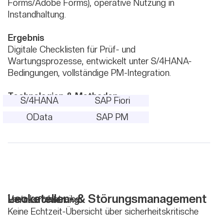
Forms/Adobe Forms), operative Nutzung in
Instandhaltung.
Ergebnis
Digitale Checklisten für Prüf- und
Wartungsprozesse, entwickelt unter S/4HANA-
Bedingungen, vollständige PM-Integration.
Technologien & Methoden
S/4HANA
SAP Fiori
OData
SAP PM
Leckstellen- & Störungsmanagement
Verteilnetzbetreiber
Herausforderung
Keine Echtzeit-Übersicht über sicherheitskritische