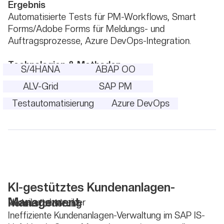
Ergebnis
Automatisierte Tests für PM-Workflows, Smart
Forms/Adobe Forms für Meldungs- und
Auftragsprozesse, Azure DevOps-Integration.
Technologien & Methoden
S/4HANA
ABAP OO
ALV-Grid
SAP PM
Testautomatisierung
Azure DevOps
KI-gestütztes Kundenanlagen-
Management
Verteilnetzbetreiber
Herausforderung
Ineffiziente Kundenanlagen-Verwaltung im SAP IS-