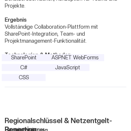
Projekte.
Ergebnis
Vollständige Collaboration-Plattform mit
SharePoint-Integration, Team- und
Projektmanagement-Funktionalität.
Technologien & Methoden
SharePoint
ASP.NET WebForms
C#
JavaScript
CSS
Regionalschlüssel & Netzentgelt-
Reporting
Energieversorger
Herausforderung