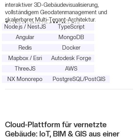
interaktiver 3D-Gebäudevisualisierung,
vollständigem Geodatenmanagement und
skalierbarer Multi-Tenant-Architektur.
Technologien und Methoden
Node.js / NestJS
TypeScript
Angular
MongoDB
Redis
Docker
Mapbox / Esri
Autodesk Forge
ThreeJS
AWS
NX Monorepo
PostgreSQL/PostGIS
Cloud-Plattform für vernetzte
Gebäude: IoT, BIM & GIS aus einer