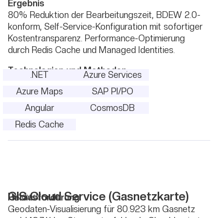
Ergebnis
80% Reduktion der Bearbeitungszeit, BDEW 2.0-
konform, Self-Service-Konfiguration mit sofortiger
Kostentransparenz. Performance-Optimierung
durch Redis Cache und Managed Identities.
Technologien und Methoden
.NET
Azure Services
Azure Maps
SAP PI/PO
Angular
CosmosDB
Redis Cache
GIS Cloud Service (Gasnetzkarte)
Produkt
Herausforderung
Geodaten-Visualisierung für 80.923 km Gasnetz