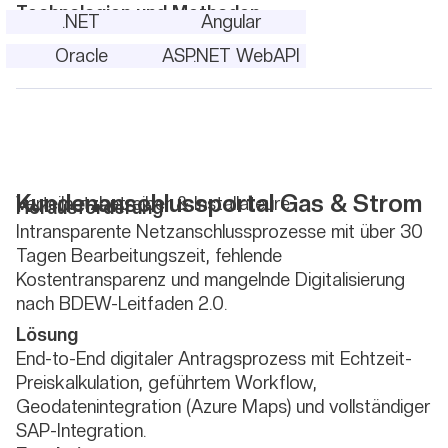
Technologien und Methoden
.NET
Angular
Oracle
ASP.NET WebAPI
Kundenanschlussportal Gas & Strom
Verteilnetzbetreiber & Installateure
Herausforderung
Intransparente Netzanschlussprozesse mit über 30
Tagen Bearbeitungszeit, fehlende
Kostentransparenz und mangelnde Digitalisierung
nach BDEW-Leitfaden 2.0.
Lösung
End-to-End digitaler Antragsprozess mit Echtzeit-
Preiskalkulation, geführtem Workflow,
Geodatenintegration (Azure Maps) und vollständiger
SAP-Integration.