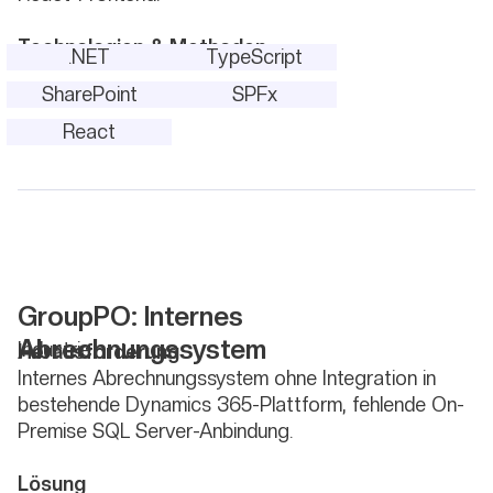
Technologien & Methoden
.NET
TypeScript
SharePoint
SPFx
React
GroupPO: Internes
Abrechnungssystem
Industrie
Herausforderung
Internes Abrechnungssystem ohne Integration in
bestehende Dynamics 365-Plattform, fehlende On-
Premise SQL Server-Anbindung.
Lösung