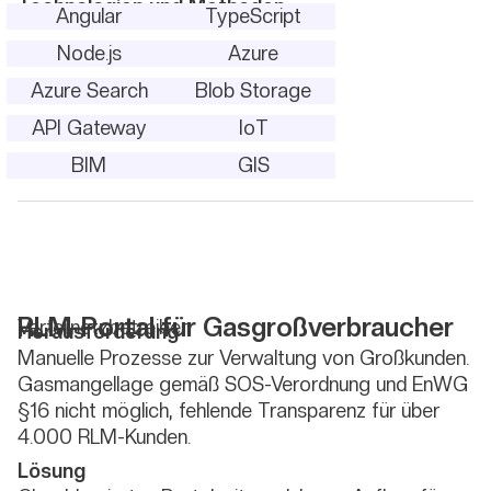
Technologien und Methoden
Angular
TypeScript
Node.js
Azure
Azure Search
Blob Storage
API Gateway
IoT
BIM
GIS
RLM-Portal für Gasgroßverbraucher
Verteilnetzbetreiber
Herausforderung
Manuelle Prozesse zur Verwaltung von Großkunden.
Gasmangellage gemäß SOS-Verordnung und EnWG
§16 nicht möglich, fehlende Transparenz für über
4.000 RLM-Kunden.
Lösung