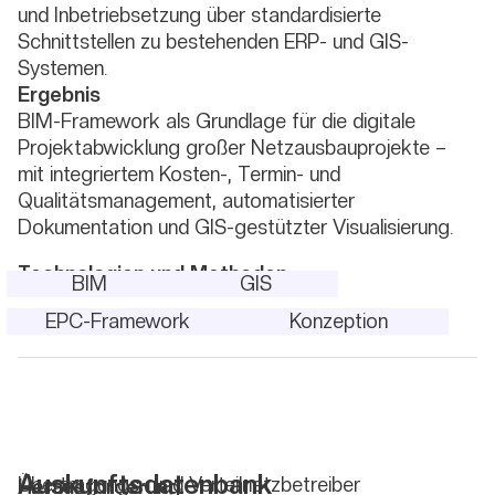
und Inbetriebsetzung über standardisierte
Schnittstellen zu bestehenden ERP- und GIS-
Systemen.
Ergebnis
BIM-Framework als Grundlage für die digitale
Projektabwicklung großer Netzausbauprojekte –
mit integriertem Kosten-, Termin- und
Qualitätsmanagement, automatisierter
Dokumentation und GIS-gestützter Visualisierung.
Technologien und Methoden
BIM
GIS
EPC-Framework
Konzeption
Auskunftsdatenbank
Übertragungs- und Verteilnetzbetreiber
Herausforderung