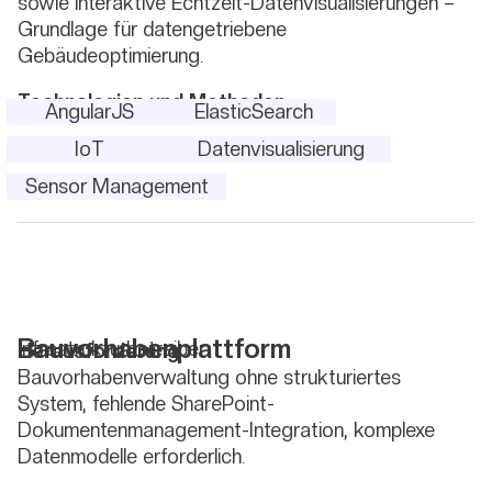
sowie interaktive Echtzeit-Datenvisualisierungen –
Grundlage für datengetriebene
Gebäudeoptimierung.
Technologien und Methoden
AngularJS
ElasticSearch
IoT
Datenvisualisierung
Sensor Management
Bauvorhabenplattform
Infrastrukturbetreiber
Herausforderung
Bauvorhabenverwaltung ohne strukturiertes
System, fehlende SharePoint-
Dokumentenmanagement-Integration, komplexe
Datenmodelle erforderlich.